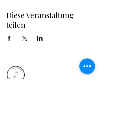
Diese Veranstaltung
teilen
MARGUERITES
MAKE-UP SCHOOL
Professionelle Make-up Artist & Visagisten
Ausbildung in Luzern. Deine erste Adresse für
eine Karriere in der Beauty-Branche.