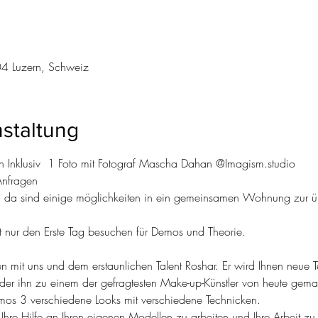
04 Luzern, Schweiz
staltung
 Inklusiv  1 Foto mit Fotograf Mascha Dahan @Imagism.studio
Anfragen 
d da sind einige möglichkeiten in ein gemeinsamen Wohnung zur ü
t nur den Erste Tag besuchen für Demos und Theorie.
n mit uns und dem erstaunlichen Talent Roshar. Er wird Ihnen neue 
, der ihn zu einem der gefragtesten Make-up-Künstler von heute gema
s 3 verschiedene Looks mit verschiedene Technicken.
re Hilfe an Ihren eigenen Modellen zu arbeiten und Ihre Arbeit zu f