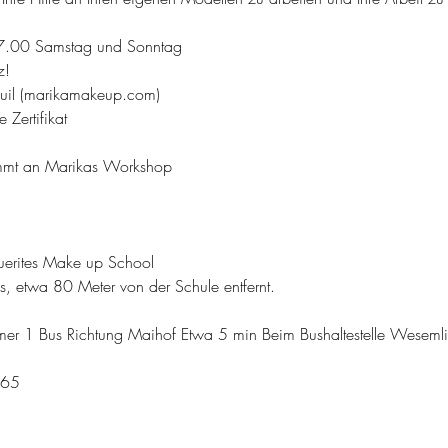
17.00 Samstag und Sonntag
z!
uil (marikamakeup.com)
 Zertifikat
nimmt an Marikas Workshop
guerites Make up School
s, etwa 80 Meter von der Schule entfernt.
r 1 Bus Richtung Maihof Etwa 5 min Beim Bushaltestelle Wesemlin
965