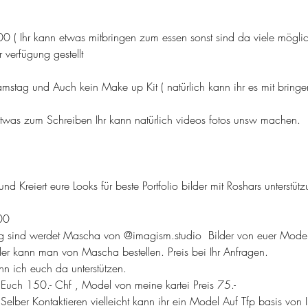
 ( Ihr kann etwas mitbringen zum essen sonst sind da viele möglic
 verfügung gestellt
stag und Auch kein Make up Kit ( natürlich kann ihr es mit bringe
twas zum Schreiben Ihr kann natürlich videos fotos unsw machen.
nd Kreiert eure Looks für beste Portfolio bilder mit Roshars unterstütz
00
tig sind werdet Mascha von @imagism.studio  Bilder von euer Models 
ilder kann man von Mascha bestellen. Preis bei Ihr Anfragen.
n ich euch da unterstützen.
 Euch 150.- Chf , Model von meine kartei Preis 75.-
h Selber Kontaktieren vielleicht kann ihr ein Model Auf Tfp basis vo