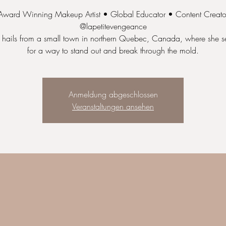
Award Winning Makeup Artist • Global Educator • Content Creato
@lapetitevengeance
 hails from a small town in northern Quebec, Canada, where she s
for a way to stand out and break through the mold.
Anmeldung abgeschlossen
Veranstaltungen ansehen