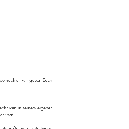
bernachten wir geben Euch 
Techniken in seinem eigenen 
cht hat.
otografieren, um sie Ihrem 