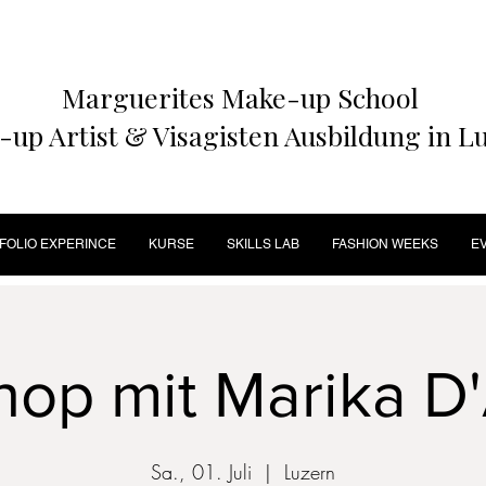
Marguerites Make-up School
up Artist & Visagisten Ausbildung in L
FOLIO EXPERINCE
KURSE
SKILLS LAB
FASHION WEEKS
E
op mit Marika D'
Sa., 01. Juli
  |  
Luzern