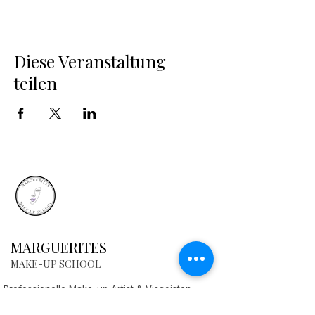
Modellen.
Am dritten Tag, Sonntag den 25. hast du auch
die Möglichkeit Portfolio Bilder von
@imagism.studio
machen zu lassen.
Diese Veranstaltung
Preis für den Workshop .
teilen
alle drei Tage 1200,- CHF.
Bezahlbar vor dem Workshop per Rechnung
zahlbar in 4 Raten
Erste Raten von 300.- CHF Bei Anmeldung-
1. zuerst jetzt bis Ende April.
2. 30. Mai 2024
3. 30. Juni 2024
4. 30. Juli 2024
Fotoshooting ist extra 250,- CHF 1 Look 2
Bilder.
MARGUERITES
MAKE-UP SCHOOL
Professionelle Make-up Artist & Visagisten
Übersetzt mit DeepL.com (kostenlose Version)
Ausbildung in Luzern. Deine erste Adresse für